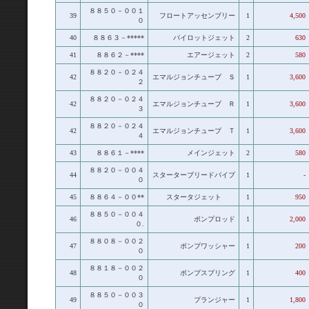
８８５０－００１
39
フロートアッセンブリー
1
4,500
０
40
８８６３－*****
パイロットジェット
2
630
41
８８６２－****
エアージェット
2
580
８８２０－０２４
42
エマルジョンチューブ Ｓ
1
3,600
２
８８２０－０２４
42
エマルジョンチューブ Ｒ
1
3,600
３
８８２０－０２４
42
エマルジョンチューブ Ｔ
1
3,600
４
43
８８６１－****
メインジェット
2
580
８８２０－００４
44
スターターブリードパイプ
1
-
０
45
８８６４－００**
スタータジェット
1
950
８８５０－００４
46
ポンプロッド
1
2,000
０.
８８０８－００２
47
ポンプワッシャー
1
200
０
８８１８－００２
48
ポンプスプリング
1
400
０
８８５０－００３
49
プランジャー
1
1,800
０