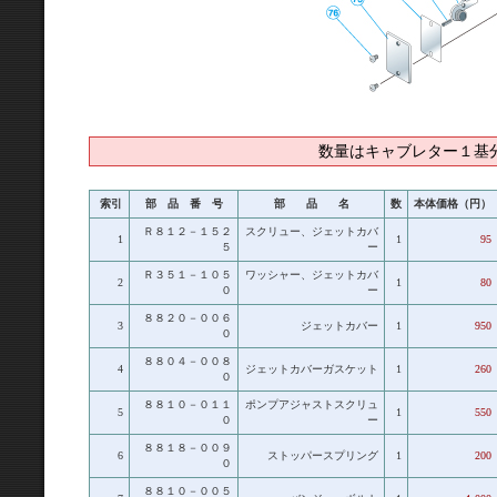
数量はキャブレター１基
索引
部 品 番 号
部 品 名
数
本体価格（円）
Ｒ８１２－１５２
スクリュー、ジェットカバ
1
1
95
５
ー
Ｒ３５１－１０５
ワッシャー、ジェットカバ
2
1
80
０
ー
８８２０－００６
3
ジェットカバー
1
950
０
８８０４－００８
4
ジェットカバーガスケット
1
260
０
８８１０－０１１
ポンプアジャストスクリュ
5
1
550
０
ー
８８１８－００９
6
ストッパースプリング
1
200
０
８８１０－００５