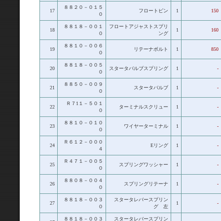
８８２０－０１５
17
フロートピン
1
150
０
８８１８－００１
フロートアジャストスプリ
18
1
160
０
ング
８８１０－００６
19
リテーナボルト
1
850
０
８８１８－００５
20
スタータバルブスプリング
1
-
０
８８５０－００９
21
スタータバルブ
1
-
０
Ｒ７1１－５０１
22
ターミナルスクリュー
1
-
０
８８１０－０１０
23
ワイヤーターミナル
1
-
０
Ｒ６１２－０００
24
Eリング
1
-
４
Ｒ４７１－００５
25
スプリングワッシャー
1
-
０
８８０８－００４
26
スプリングリテーナ
1
-
０
８８１８－００３
スタータレバースプリン
27
1
-
０
グ 左
８８１８－００３
スタータレバースプリン