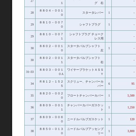
27
-
１
グ 右
８８０４－００１
28
スタータレバー
1
-
０
８８１０－００７
29
シャフトプラグ
1
-
０
８８１０－００７
シャフトプラグ チョーク
29
-
１
レス用
８８０２－００１
スタータバルブシャフト
30
1
-
０
左
８８０２－００１
スタータバルブシャフト
30
-
１
右
８８０３－００１
ワイヤーブラケットＡＳＳ
31~33
-
０A
Ｙ
Ｒ８１２－１５２
スクリュー、チャンバーカ
34
6
95
５
バー
８８２０－００２
35
フロートチャンバーカバー
1
5,500
０
８８０９－００１
チャンバーカバーガスケッ
36
1
1,250
１
ト
８８０９－００６
37
ニードルバルブガスケット
1
120
０
８８５０－０１３
ニードルバルブアッセンブ
38
1
3,800
０
リー