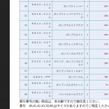
８８５０－０１２
50
ポンプストッパー
1
950
０
８８１８－０１０
ポンプストッパースプリン
51
1
200
０
グ
８８１０－００３
52
ポンプウエイトプラグ
2
200
０
８８２０－０１０
53
ポンプウエイト
2
200
０
８８２０－０３７
54
ポンプチェックボール
2
120
０
８８１０－００１
55
ポンプノズルプラグ
2
360
０
Ｒ０２０－１００
Oリング、ポンプノズルプ
56
2
280
６
ラグ
57
ポンプノズルフィルター
-
58
８８６５－****
ポンプノズル
2
780
８８０９－００２
59
ポンプノズルガスケット
2
70
０
８８１０－００２
60
バイパスホールプラグ
2
390
０
索引番号の無い部品は、非分解ですので御注意ください。
索引 40,41,42,43,58,86,はサイズがありますのでご指定くだ