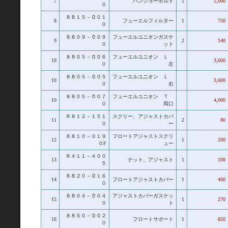
7
バンジョーボルト
1
1,000
０
８８１５－００１
8
フューエルフィルター
1
750
０
８８０９－００９
フューエルユニオンガスケ
9
2
140
０
ット
８８０５－００６
フューエルユニオン Ｌ
10
3,600
０
左
８８０５－００５
フューエルユニオン Ｌ
10
3,600
０
右
８８０５－００７
フューエルユニオン Ｔ
10
4,000
０
両口
Ｒ８１２－１５１
スクリー、アジャストカバ
11
2
80
０
ー
８８１０－０１９
フロートアジャストスクリ
12
1
200
０F
ュー
Ｒ４１１－４００
13
ナット、アジャスト
1
100
５
８８２０－０１６
14
フロートアジャストカバー
1
400
０
８８０４－００４
アジャストカバーガスケッ
15
1
270
０
ト
８８５０－００２
16
フロートサポート
1
850
０